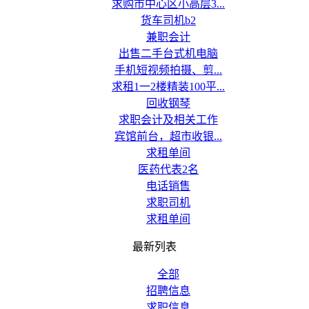
求购市中心区小高层3...
货车司机b2
兼职会计
出售二手台式机电脑
手机短视频拍摄、剪...
求租1一2楼精装100平...
回收钢琴
求职会计及相关工作
宾馆前台，超市收银...
求租单间
医药代表2名
电话销售
求职司机
求租单间
最新列表
全部
招聘信息
求职信息